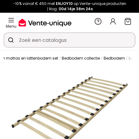
-10% vanaf € 450 met
ENJOY10
op Vente-unique producten
Nog:
00d
14je
38m
24s
Menu
en matras en lattenbodem set
Bedbodem collectie
Bedbodem
Latt