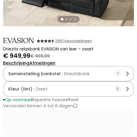
EVASION
2951 beoordelingen
Driezits relaxbank EVASION van leer - zwart
€ 949,99
€ 999,99
Beschrijving
Afmetingen
Samenstelling bankstel :
Driezitsbank
7
Kleur (tint) :
Zwart
5
Op voorraad
Beperkte hoeveelheid
Verzonden binnen 4 tot 6 dagen