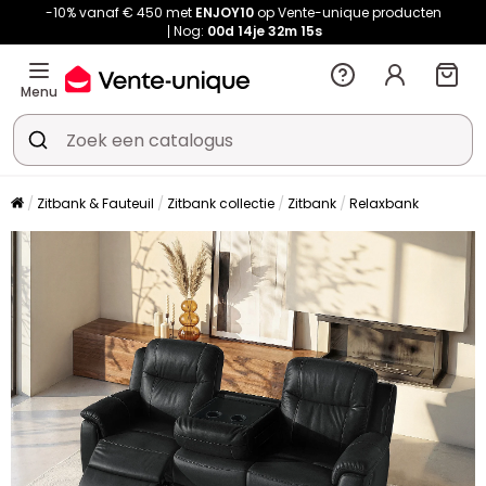
-10% vanaf € 450 met
ENJOY10
op Vente-unique producten
Nog:
00d
14je
32m
13s
Menu
Zitbank & Fauteuil
Zitbank collectie
Zitbank
Relaxbank