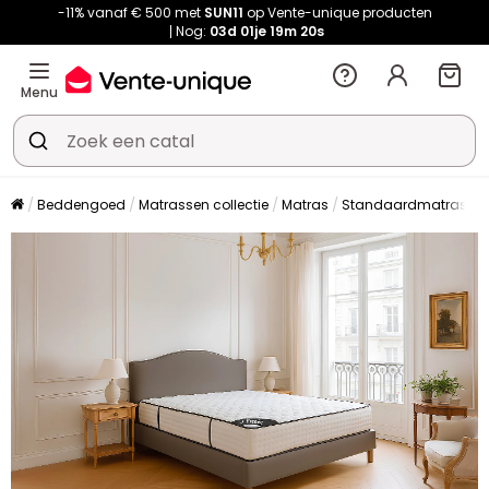
-11% vanaf € 500 met
SUN11
op Vente-unique producten
Nog:
03d
01je
19m
20s
Menu
Beddengoed
Matrassen collectie
Matras
Standaardmatras