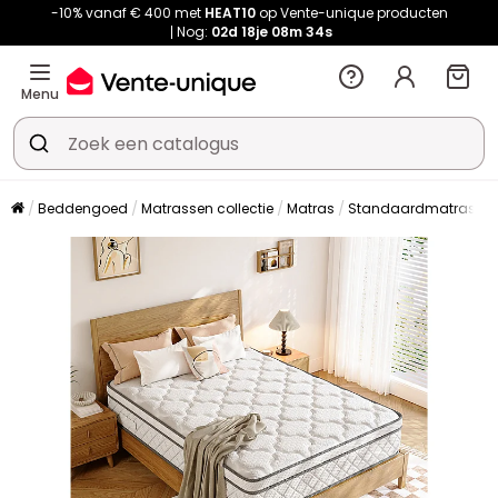
-10% vanaf € 400 met
HEAT10
op Vente-unique producten
Nog:
02d
18je
08m
34s
Menu
Beddengoed
Matrassen collectie
Matras
Standaardmatras