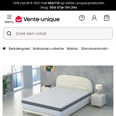
-10% vanaf € 400 met
HEAT10
op Vente-unique producten
Nog:
00d
07je
11m
24s
Menu
Beddengoed
Matrassen collectie
Matras
Standaardmatras