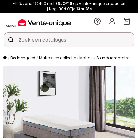
-10% vanaf € 450 met
ENJOY10
op Vente-unique producten
Nog:
00d
07je
13m
28s
Menu
Beddengoed
Matrassen collectie
Matras
Standaardmatras