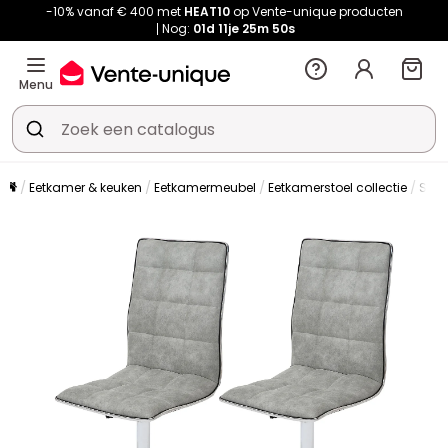
-10% vanaf € 400 met
HEAT10
op Vente-unique producten
Nog:
01d
11je
25m
50s
Menu
Eetkamer & keuken
Eetkamermeubel
Eetkamerstoel collectie
Stoe