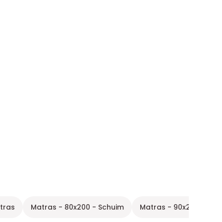
tras
Matras - 80x200 - Schuim
Matras - 90x200 - Poc