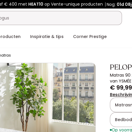
af € 400 met
HEAT10
op Vente-unique producten
Nog:
01d
08j
producten
Inspiratie & tips
Corner Prestige
atras
PELOP
Matras 90
van YSMÉE
€ 99,99
Beschrijvi
Matras
Bedbod
Op voorr