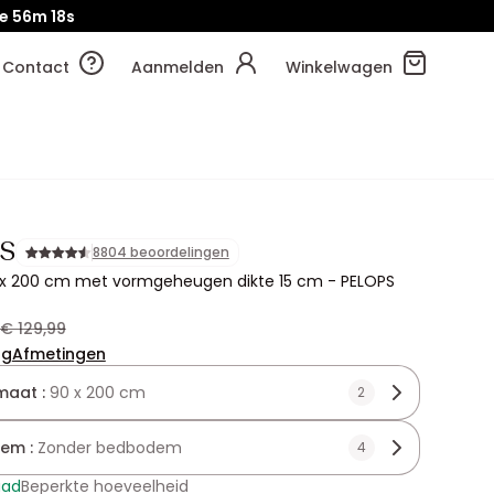
e
56m
16s
Contact
Aanmelden
Winkelwagen
S
8804 beoordelingen
 x 200 cm met vormgeheugen dikte 15 cm - PELOPS
€ 129,99
ng
Afmetingen
maat :
90 x 200 cm
2
em :
Zonder bedbodem
4
aad
Beperkte hoeveelheid