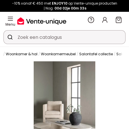
-10% vanaf € 450 met
ENJOY10
op Vente-unique producten
Nog:
00d
02je
00m
33s
Menu
Woonkamer & hal
Woonkamermeubel
Salontafel collectie
Salont