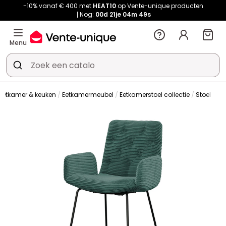
-10% vanaf € 400 met
HEAT10
op Vente-unique producten
Nog:
00d
21je
04m
48s
Menu
Eetkamer & keuken
Eetkamermeubel
Eetkamerstoel collectie
Stoel