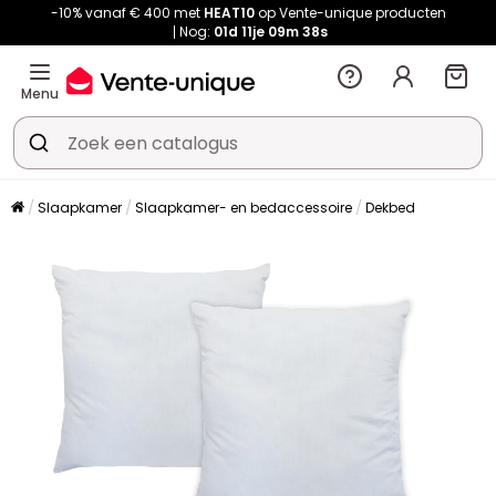
-10% vanaf € 400 met
HEAT10
op Vente-unique producten
Nog:
01d
11je
09m
37s
Menu
Slaapkamer
Slaapkamer- en bedaccessoire
Dekbed