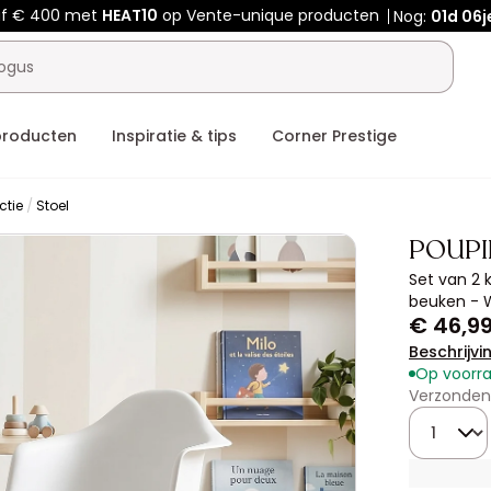
af € 400 met
HEAT10
op Vente-unique producten
Nog:
01d
06j
producten
Inspiratie & tips
Corner Prestige
ctie
Stoel
POUPI
Set van 2 
beuken - W
€ 46,9
Beschrijvi
Op voorr
Verzonden 
Hoeveelhe