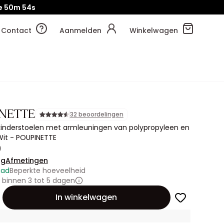
e
50m
51s
Contact
Aanmelden
Winkelwagen
NETTE
32 beoordelingen
kinderstoelen met armleuningen van polypropyleen en
it - POUPINETTE
9
ng
Afmetingen
aad
Beperkte hoeveelheid
binnen 3 tot 5 dagen
id
In winkelwagen