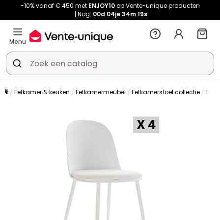
-10% vanaf € 450 met
ENJOY10
op Vente-unique producten
Nog:
00d
04je
34m
19s
Menu
Eetkamer & keuken
Eetkamermeubel
Eetkamerstoel collectie
Stoe