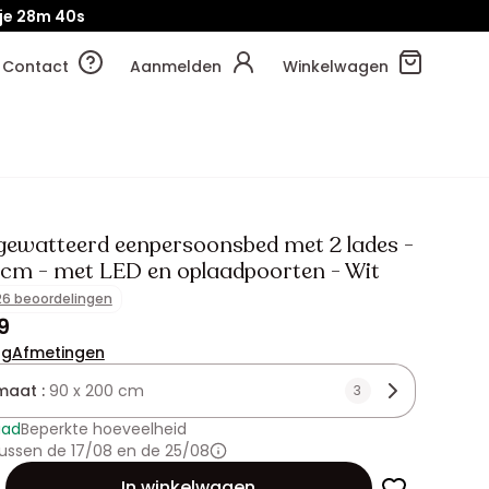
je
28m
37s
Contact
Aanmelden
Winkelwagen
gewatteerd eenpersoonsbed met 2 lades -
m - met LED en oplaadpoorten - Wit
26 beoordelingen
9
ng
Afmetingen
maat :
90 x 200 cm
3
aad
Beperkte hoeveelheid
ussen de 17/08 en de 25/08
id
In winkelwagen