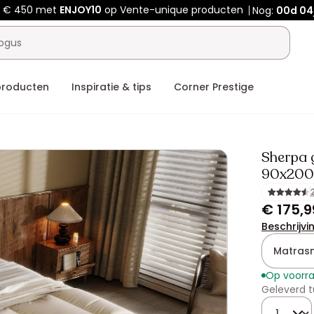
f € 450 met
ENJOY10
op Vente-unique producten
Nog:
00d
04
producten
Inspiratie & tips
Corner Prestige
Sherpa 
90x200c
€ 175,9
Beschrijvi
Matras
Op voorr
Geleverd t
Hoeveelhe