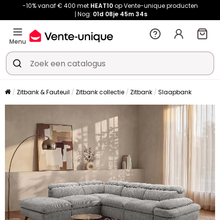
-10% vanaf € 400 met
HEAT10
op Vente-unique producten
Nog:
01d
08je
45m
32s
Menu
Zitbank & Fauteuil
Zitbank collectie
Zitbank
Slaapbank