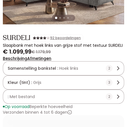
SURDELI
92 beoordelingen
Slaapbank met hoek links van grijze stof met textuur SURDELI
€ 1.099,99
€ 1.179,99
Beschrijving
Afmetingen
Samenstelling bankstel :
Hoek links
2
Kleur (tint) :
Grijs
3
:
Met bestand
2
Op voorraad
Beperkte hoeveelheid
Verzonden binnen 4 tot 6 dagen