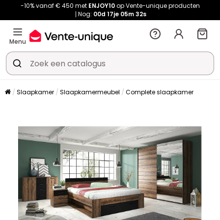
-10% vanaf € 450 met
ENJOY10
op Vente-unique producten
Nog:
00d
17je
05m
32s
Menu
Slaapkamer
Slaapkamermeubel
Complete slaapkamer