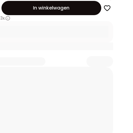
id
In winkelwagen
3x.