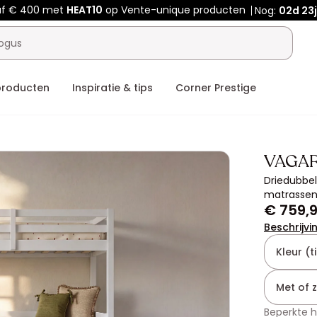
af € 400 met
HEAT10
op Vente-unique producten
Nog:
02d
23j
producten
Inspiratie & tips
Corner Prestige
VAGA
Driedubbel
matrassen
€ 759,
Beschrijvi
Kleur (ti
Met of 
Beperkte 