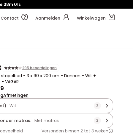
e
38m
00s
Contact
Aanmelden
Winkelwagen
R
295 beoordelingen
 stapelbed - 3 x 90 x 200 cm - Dennen - Wit +
 - VAGAR
99
ng
Afmetingen
nt) :
Wit
2
zonder matras. :
Met matras
2
hoeveelheid
Verzonden binnen 2 tot 3 weken