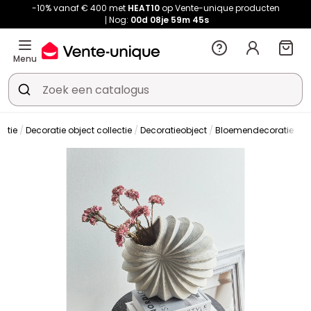
-10% vanaf € 400 met
HEAT10
op Vente-unique producten
Nog:
00d
08je
59m
44s
Menu
atie
Decoratie object collectie
Decoratieobject
Bloemendecoratie
V