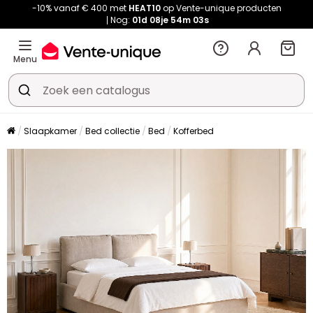
-10% vanaf € 400 met
HEAT10
op Vente-unique producten
Nog:
01d
08je
54m
02s
Menu
Slaapkamer
Bed collectie
Bed
Kofferbed