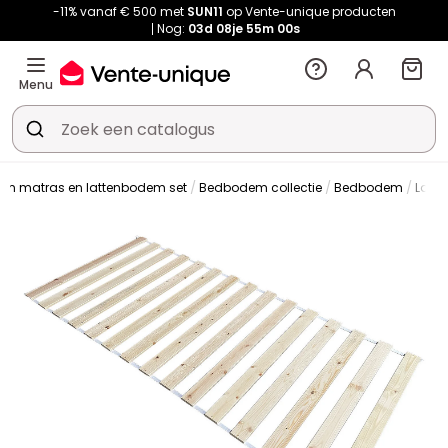
-11% vanaf € 500 met
SUN11
op Vente-unique producten
Nog:
03d
08je
54m
59s
Menu
en matras en lattenbodem set
Bedbodem collectie
Bedbodem
Latt