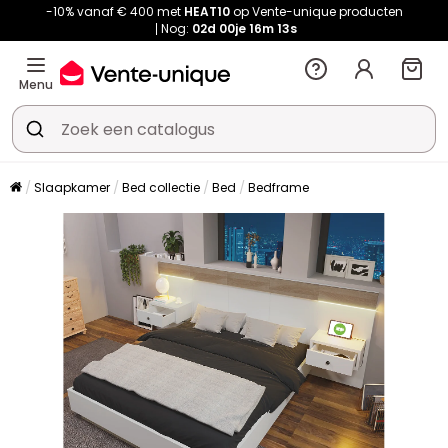
-10% vanaf € 400 met
HEAT10
op Vente-unique producten
Nog:
02d
00je
16m
13s
Menu
Slaapkamer
Bed collectie
Bed
Bedframe