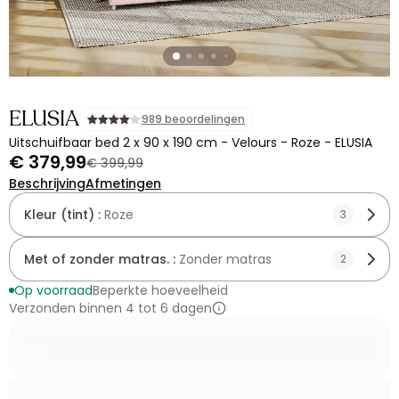
ELUSIA
989 beoordelingen
Uitschuifbaar bed 2 x 90 x 190 cm - Velours - Roze - ELUSIA
€ 379,99
€ 399,99
Beschrijving
Afmetingen
Kleur (tint) :
Roze
3
Met of zonder matras. :
Zonder matras
2
Op voorraad
Beperkte hoeveelheid
Verzonden binnen 4 tot 6 dagen