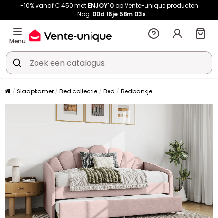
-10% vanaf € 450 met
ENJOY10
op Vente-unique producten
Nog:
00d
16je
58m
03s
Menu
Slaapkamer
Bed collectie
Bed
Bedbankje