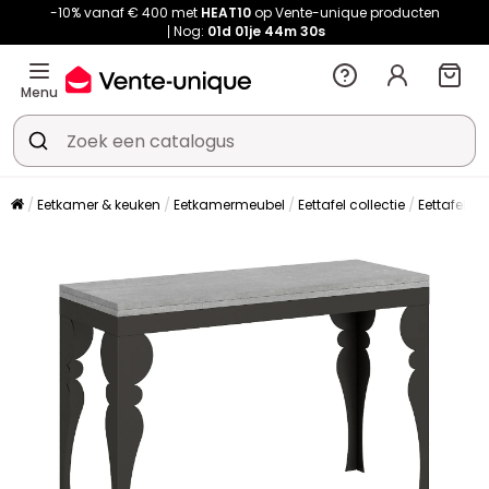
-10% vanaf € 400 met
HEAT10
op Vente-unique producten
Nog:
01d
01je
44m
29s
Menu
Eetkamer & keuken
Eetkamermeubel
Eettafel collectie
Eettafel