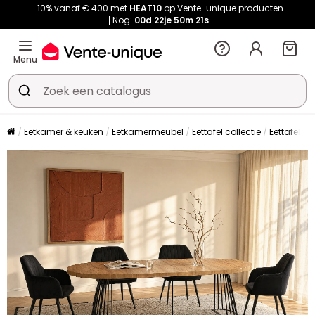
-10% vanaf € 400 met
HEAT10
op Vente-unique producten
Nog:
00d
22je
50m
20s
Menu
Eetkamer & keuken
Eetkamermeubel
Eettafel collectie
Eettafel