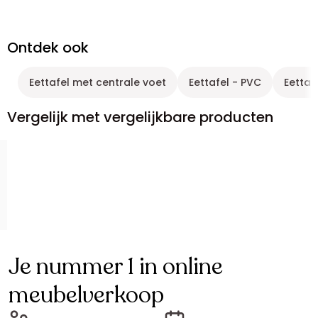
Ontdek ook
Eettafel met centrale voet
Eettafel - PVC
Eettafe
Vergelijk met vergelijkbare producten
Je nummer 1 in online
meubelverkoop