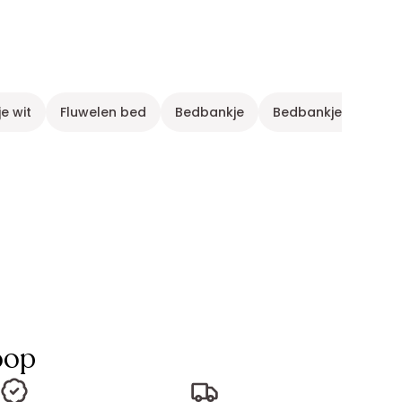
e wit
Fluwelen bed
Bedbankje
Bedbankje 2 plaat
oop