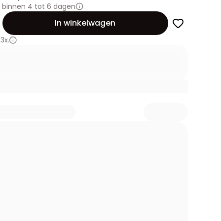
 binnen 4 tot 6 dagen
id
In winkelwagen
3x.