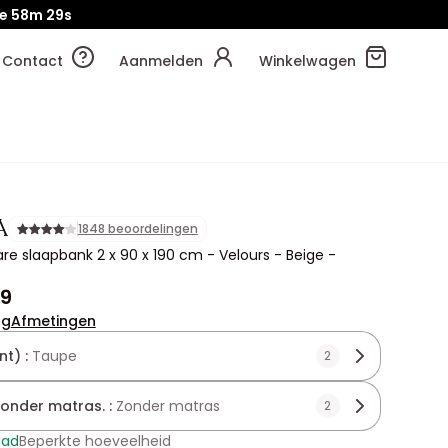
e
58m
27s
Contact
Aanmelden
Winkelwagen
A
1848 beoordelingen
are slaapbank 2 x 90 x 190 cm - Velours - Beige -
99
ng
Afmetingen
nt) :
Taupe
2
zonder matras. :
Zonder matras
2
aad
Beperkte hoeveelheid