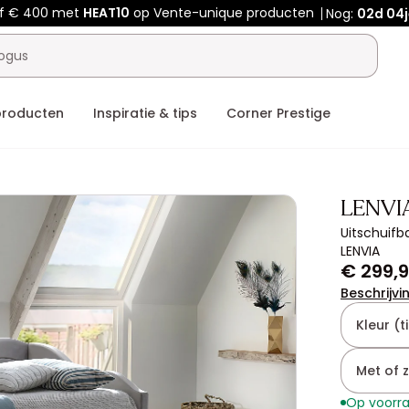
af € 400 met
HEAT10
op Vente-unique producten
Nog:
02d
04j
producten
Inspiratie & tips
Corner Prestige
LENVI
Uitschuifb
LENVIA
€ 299,
Beschrijvi
Kleur (ti
Met of 
Op voorr