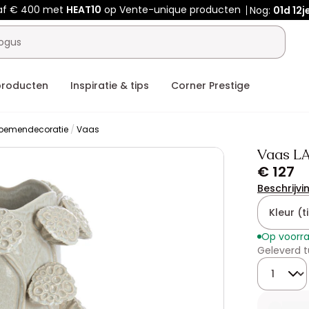
af € 400 met
HEAT10
op Vente-unique producten
Nog:
01d
12j
producten
Inspiratie & tips
Corner Prestige
loemendecoratie
Vaas
Vaas LA
€ 127
Beschrijvi
Kleur (ti
Op voorr
Geleverd t
Hoeveelhe