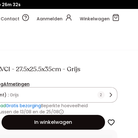
e
26m
30s
Contact
Aanmelden
Winkelwagen
VCI - 27.5x25.5x35cm - Grijs
ng
Afmetingen
nt) :
Grijs
2
aad
Gratis bezorging
Beperkte hoeveelheid
ussen de 13/08 en de 25/08
id
In winkelwagen