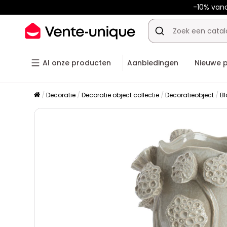
-10% van
Al onze producten
Aanbiedingen
Nieuwe 
Decoratie
Decoratie object collectie
Decoratieobject
B