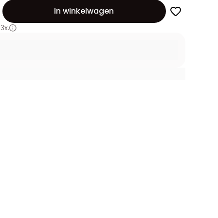
id
In winkelwagen
3x.