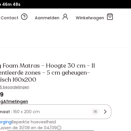
e
46m
46s
Contact
Aanmelden
Winkelwagen
Foam Matras – Hoogte 30 cm – 11
rentieerde zones – 5 cm geheugen–
isch 160x200
15 beoordelingen
99
ng
Afmetingen
maat :
160 x 200 cm
16
orging
Beperkte hoeveelheid
ussen de 31/08 en de 04/09