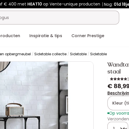
af € 400 met
HEAT10
op Vente-unique producten
Nog:
01d
18j
producten
Inspiratie & tips
Corner Prestige
 en opbergmeubel
Sidetable collectie
Sidetable
Sidetable
Wandtaf
staal
€ 88,9
Beschrijvi
Kleur (ti
Op voorr
Verzonden
Hoeveelhe