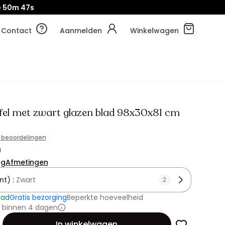
e
50m
47s
Contact
Aanmelden
Winkelwagen
el met zwart glazen blad 98x30x81 cm
1 beoordelingen
9
ng
Afmetingen
nt) :
Zwart
2
aad
Gratis bezorging
Beperkte hoeveelheid
 binnen 4 dagen
id
In winkelwagen