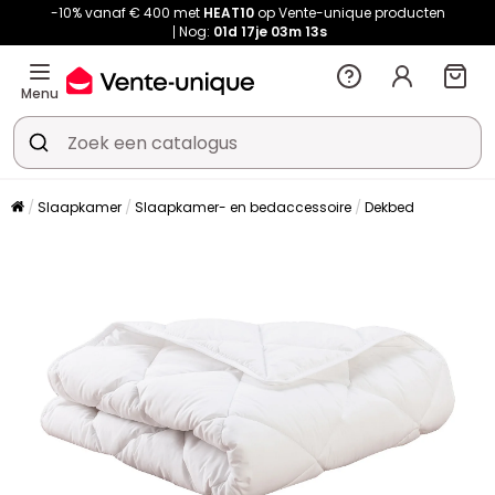
-10% vanaf € 400 met
HEAT10
op Vente-unique producten
Nog:
01d
17je
03m
12s
Menu
Slaapkamer
Slaapkamer- en bedaccessoire
Dekbed