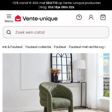
-10% vanaf € 400 met
HEAT10
op Vente-unique producten
Nog:
01d
16je
08m
02s
Menu
bank & Fauteuil
Fauteuil collectie
Fauteuil
Fauteuil met rechte rugleun