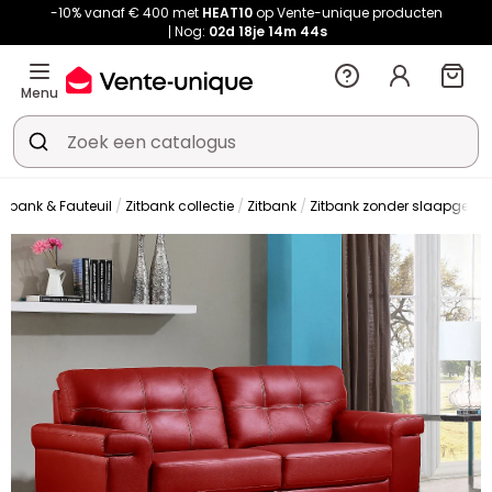
-10% vanaf € 400 met
HEAT10
op Vente-unique producten
Nog:
02d
18je
14m
44s
Menu
itbank & Fauteuil
Zitbank collectie
Zitbank
Zitbank zonder slaapgedee