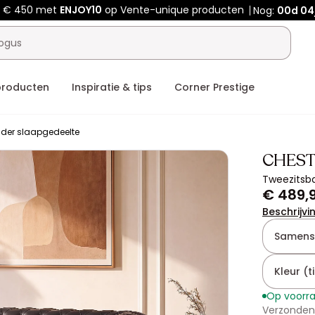
f € 450 met
ENJOY10
op Vente-unique producten
Nog:
00d
04
producten
Inspiratie & tips
Corner Prestige
nder slaapgedeelte
CHEST
Tweezitsba
€ 489,
Beschrijvi
Samenst
Kleur (ti
Op voorr
Verzonden