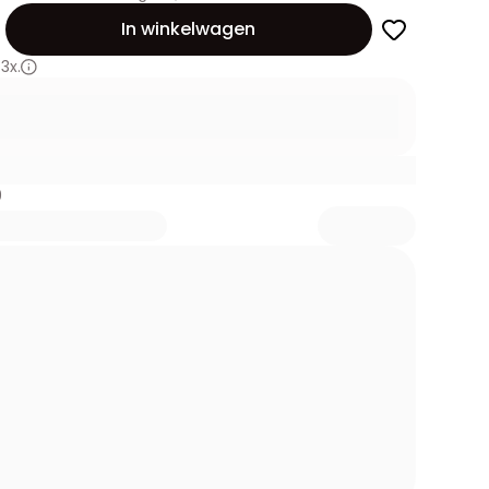
id
In winkelwagen
3x.
9