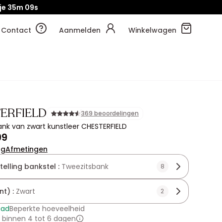
je
35m
09s
Contact
Aanmelden
Winkelwagen
ERFIELD
369 beoordelingen
nk van zwart kunstleer CHESTERFIELD
99
ng
Afmetingen
elling bankstel :
Tweezitsbank
8
nt) :
Zwart
2
aad
Beperkte hoeveelheid
 binnen 4 tot 6 dagen