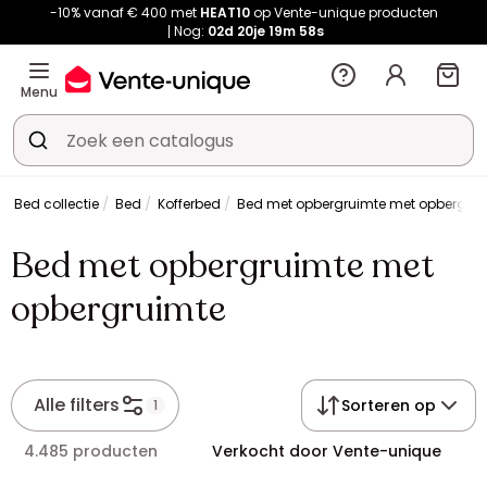
-10% vanaf € 400 met
HEAT10
op Vente-unique producten
Nog:
02d
20je
19m
58s
Menu
Bed collectie
Bed
Kofferbed
Bed met opbergruimte met opbergrui
Bed met opbergruimte met
opbergruimte
Alle filters
Sorteren op
1
4.485 producten
Verkocht door Vente-unique