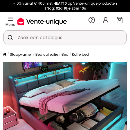
-10% vanaf € 400 met
HEAT10
op Vente-unique producten
Nog:
02d
18je
26m
10s
Menu
Slaapkamer
Bed collectie
Bed
Kofferbed