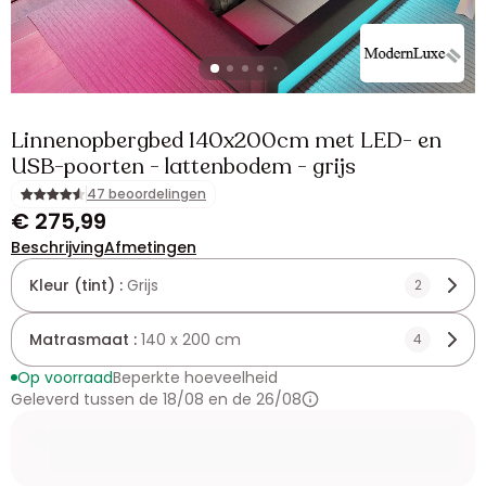
Linnenopbergbed 140x200cm met LED- en
USB-poorten - lattenbodem - grijs
47 beoordelingen
€ 275,99
Beschrijving
Afmetingen
Kleur (tint) :
Grijs
2
Matrasmaat :
140 x 200 cm
4
Op voorraad
Beperkte hoeveelheid
Geleverd tussen de 18/08 en de 26/08