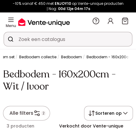
-10% vanaf € 450 met
ENJOY10
op Vente-unique producten
Nog:
00d
12je
04m
17s
Menu
odem set
Bedbodem collectie
Bedbodem
Bedbodem - 160x200cm - W
Bedbodem - 160x200cm -
Wit / Ivoor
Alle filters
Sorteren op
2
3 producten
Verkocht door Vente-unique