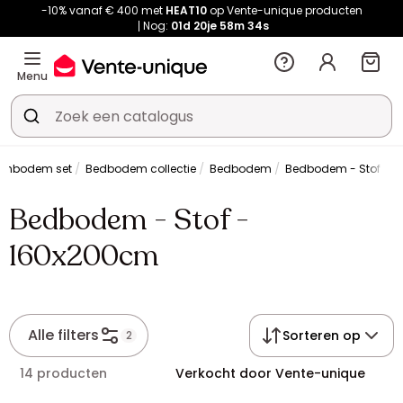
-10% vanaf € 400 met
HEAT10
op Vente-unique producten
Nog:
01d
20je
58m
34s
Menu
tenbodem set
Bedbodem collectie
Bedbodem
Bedbodem - Stof - 
Bedbodem - Stof -
160x200cm
Alle filters
Sorteren op
2
14 producten
Verkocht door Vente-unique