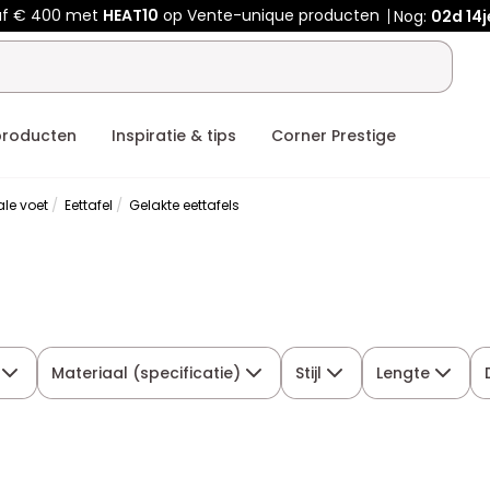
af € 400 met
HEAT10
op Vente-unique producten
Nog:
02d
14j
producten
Inspiratie & tips
Corner Prestige
ale voet
Eettafel
Gelakte eettafels
Materiaal (specificatie)
Stijl
Lengte