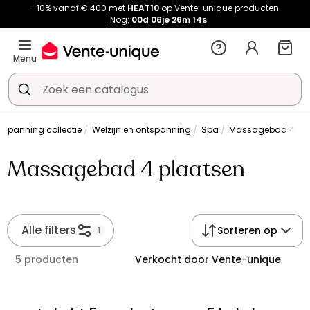
-10% vanaf € 400 met
HEAT10
op Vente-unique producten
Nog:
00d
06je
26m
14s
Menu
ntspanning collectie
Welzijn en ontspanning
Spa
Massagebad 4 pla
Massagebad 4 plaatsen
Alle filters
Sorteren op
1
5 producten
Verkocht door Vente-unique