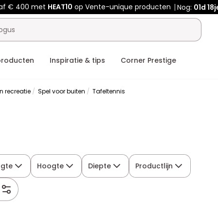
naf € 400 met
HEAT10
op Vente-unique producten
Nog:
01d
18j
producten
Inspiratie & tips
Corner Prestige
n recreatie
Spel voor buiten
Tafeltennis
ngte
Hoogte
Diepte
Productlijn
s