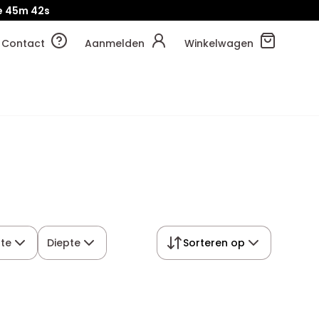
e
45m
41s
Contact
Aanmelden
Winkelwagen
te
Diepte
Sorteren op