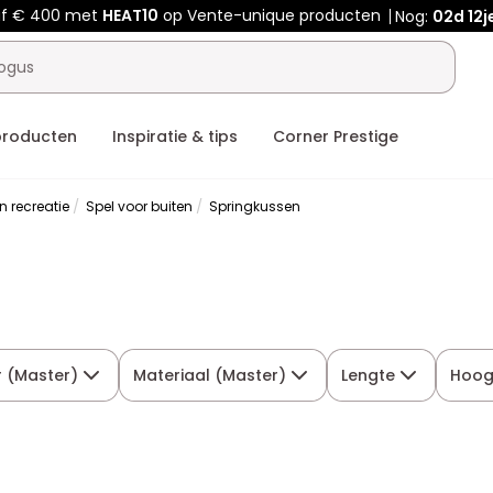
af € 400 met
HEAT10
op Vente-unique producten
Nog:
02d
12j
producten
Inspiratie & tips
Corner Prestige
n recreatie
Spel voor buiten
Springkussen
r (Master)
Materiaal (Master)
Lengte
Hoog