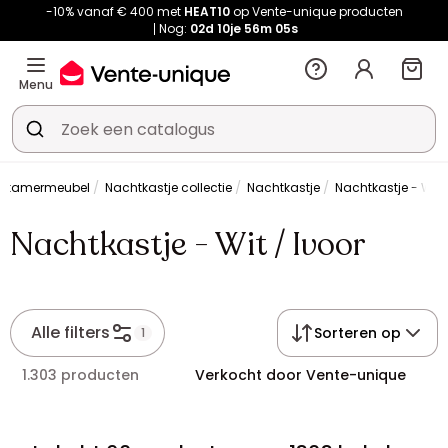
-10% vanaf € 400 met
HEAT10
op Vente-unique producten
Nog:
02d
10je
56m
05s
Menu
pkamermeubel
Nachtkastje collectie
Nachtkastje
Nachtkastje - Wit /
Nachtkastje - Wit / Ivoor
Alle filters
Sorteren op
1
1.303 producten
Verkocht door Vente-unique