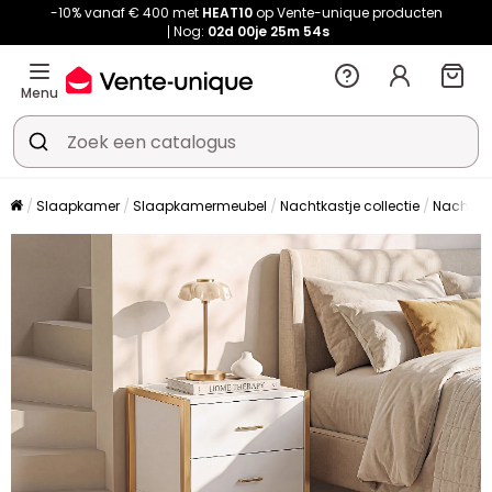
-10% vanaf € 400 met
HEAT10
op Vente-unique producten
Nog:
02d
00je
25m
53s
Menu
Slaapkamer
Slaapkamermeubel
Nachtkastje collectie
Nachtkas