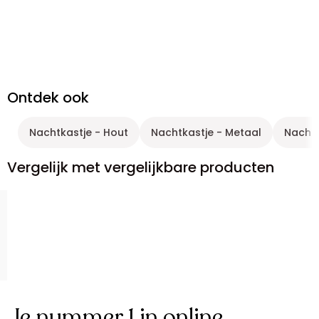
Ontdek ook
Nachtkastje - Hout
Nachtkastje - Metaal
Nachtk
Vergelijk met vergelijkbare producten
Je nummer 1 in online