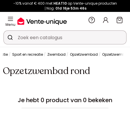
-10% vanaf € 400 met
HEAT10
op Vente-unique producten
Nog:
01d
16je
53m
46s
Menu
lectie
Sport en recreatie
Zwembad
Opzetzwembad
Opzetzwembad
Opzetzwembad rond
Je hebt 0 product van 0 bekeken