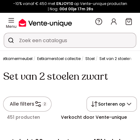
-10% vanaf € 450 met
ENJOY10
op Vente-unique producten
Nog:
00d
00je
17m
28s
Menu
Eetkamermeubel
Eetkamerstoel collectie
Stoel
Set van 2 stoelen zwa
Set van 2 stoelen zwart
Alle filters
Sorteren op
2
451 producten
Verkocht door Vente-unique