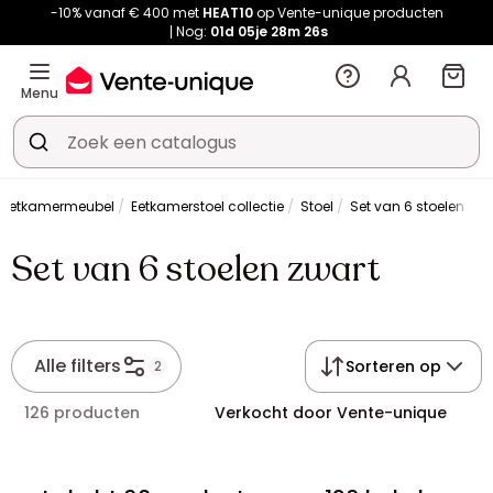
-10% vanaf € 400 met
HEAT10
op Vente-unique producten
Nog:
01d
05je
28m
26s
Menu
Eetkamermeubel
Eetkamerstoel collectie
Stoel
Set van 6 stoelen zwa
Set van 6 stoelen zwart
Alle filters
Sorteren op
2
126 producten
Verkocht door Vente-unique