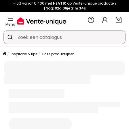
-10% vanaf € 400 met
HEAT10
op Vente-unique producten
Nog:
02d
06je
21m
34s
Menu
Inspiratie & tips
Onze productlijnen