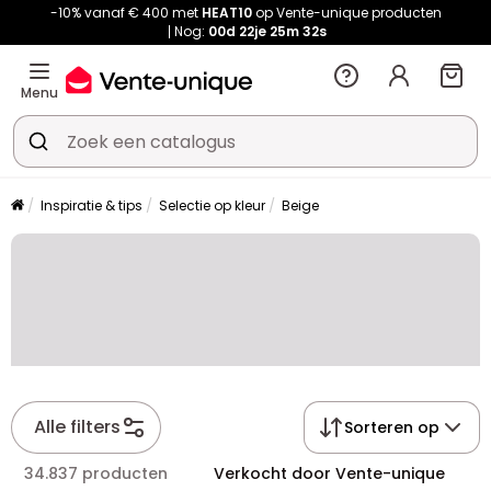
-10% vanaf € 400 met
HEAT10
op Vente-unique producten
Nog:
00d
22je
25m
32s
Menu
Inspiratie & tips
Selectie op kleur
Beige
Alle filters
Sorteren op
34.837 producten
Verkocht door Vente-unique