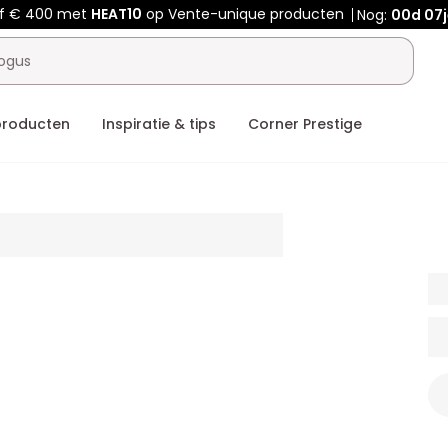
af € 400 met
HEAT10
op Vente-unique producten
Nog:
00d
07j
producten
Inspiratie & tips
Corner Prestige