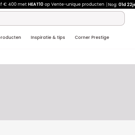
af € 400 met
HEAT10
op Vente-unique producten
Nog:
01d
22j
producten
Inspiratie & tips
Corner Prestige