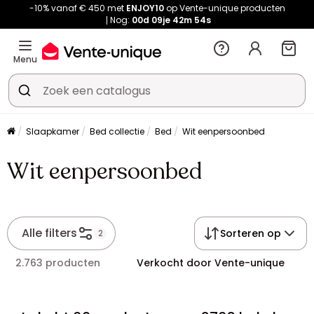
-10% vanaf € 450 met
ENJOY10
op Vente-unique producten
Nog:
00d
09je
42m
54s
Menu
Slaapkamer
Bed collectie
Bed
Wit eenpersoonbed
Wit eenpersoonbed
Alle filters
Sorteren op
2
2.763 producten
Verkocht door Vente-unique